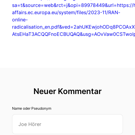
sa=t&source=web&rct=j&opi=89978449&url=https:/
affairs.ec.europa.eu/system/files/2023-11/RAN-
online-
radicalisation_en.pdf&ved=2ahUKEwjohODq8PCOAxX
AtsEHaT3ACQQFnoECBUQAQ&usg=AOvVaw0CSTwol
Neuer Kommentar
Name oder Pseudonym