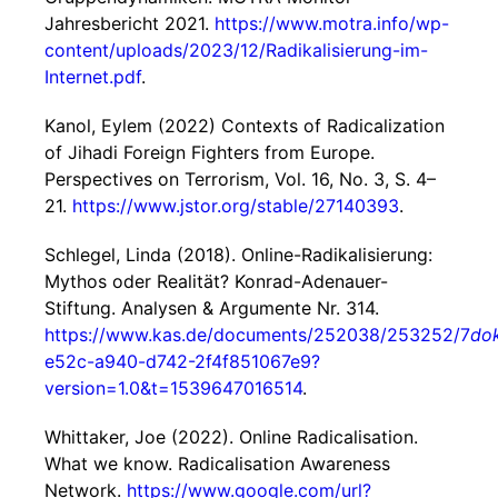
Jahresbericht 2021.
https://www.motra.info/wp-
content/uploads/2023/12/Radikalisierung-im-
Internet.pdf
.
Kanol, Eylem (2022) Contexts of Radicalization
of Jihadi Foreign Fighters from Europe.
Perspectives on Terrorism, Vol. 16, No. 3, S. 4–
21.
https://www.jstor.org/stable/27140393
.
Schlegel, Linda (2018). Online-Radikalisierung:
Mythos oder Realität? Konrad-Adenauer-
Stiftung. Analysen & Argumente Nr. 314.
https://www.kas.de/documents/252038/253252/7
do
e52c-a940-d742-2f4f851067e9?
version=1.0&t=1539647016514
.
Whittaker, Joe (2022). Online Radicalisation.
What we know. Radicalisation Awareness
Network.
https://www.google.com/url?